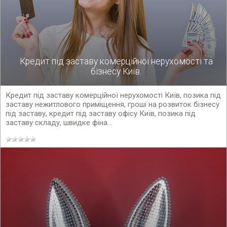
Кредит під заставу комерційної нерухомості та
бізнесу Київ.
Кредит під заставу комерційної нерухомості Київ, позика під
заставу нежитлового приміщення, гроші на розвиток бізнесу
під заставу, кредит під заставу офісу Київ, позика під
заставу складу, швидке фіна...