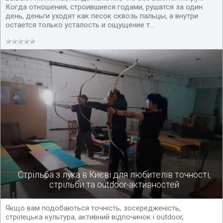
Когда отношения, строившиеся годами, рушатся за один
день, деньги уходят как песок сквозь пальцы, а внутри
остается только усталость и ощущение т...
Стрільба з лука в Києві для любителів точності,
стрільби та outdoor-активностей
Якщо вам подобаються точність, зосередженість,
стрілецька культура, активний відпочинок і outdoor,