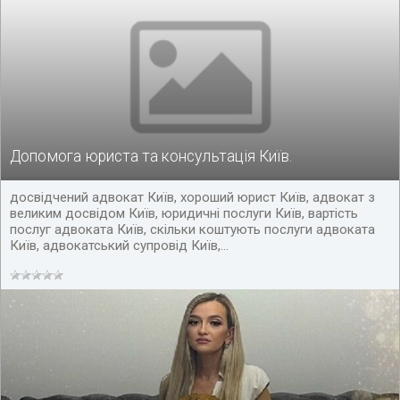
Допомога юриста та консультація Київ.
досвідчений адвокат Київ, хороший юрист Київ, адвокат з
великим досвідом Київ, юридичні послуги Київ, вартість
послуг адвоката Київ, скільки коштують послуги адвоката
Київ, адвокатський супровід Київ,...