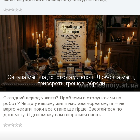
Сильна магічна допомога у Львові. Любовна магія,
привороти, грошові обряди.
Складний період у житті? Проблеми в стосунках чи на
роботі? Якщо у вашому житті настала чорна смуга — не
варто чекати, поки все стане ще гірше. Звертайтеся по
допомогу. Я допоможу вам впоратися навіть...