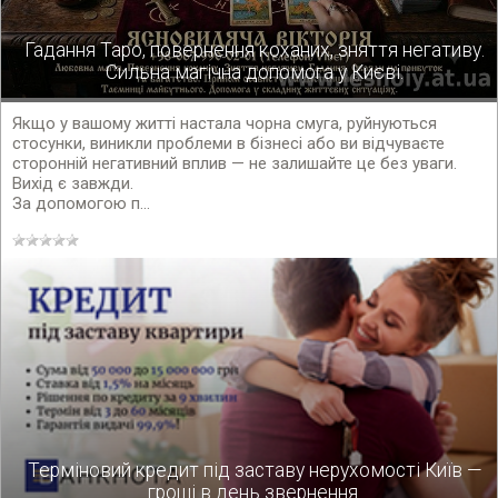
Гадання Таро, повернення коханих, зняття негативу.
Сильна магічна допомога у Києві.
Якщо у вашому житті настала чорна смуга, руйнуються
стосунки, виникли проблеми в бізнесі або ви відчуваєте
сторонній негативний вплив — не залишайте це без уваги.
Вихід є завжди.
За допомогою п...
Терміновий кредит під заставу нерухомості Київ —
гроші в день звернення.