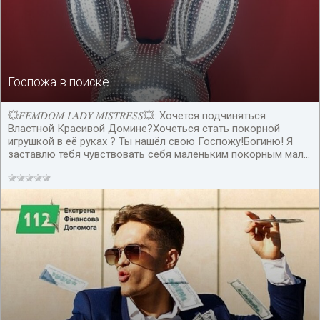
Госпожа в поиске
💥𝐹𝐸𝑀𝐷𝑂𝑀 𝐿𝐴𝐷𝑌 𝑀𝐼𝑆𝑇𝑅𝐸𝑆𝑆💥: Хочется подчиняться
Властной Красивой Домине?Хочеться стать покорной
игрушкой в её руках ? Ты нашёл свою Госпожу!Богиню! Я
заставлю тебя чувствовать себя маленьким покорным мал...