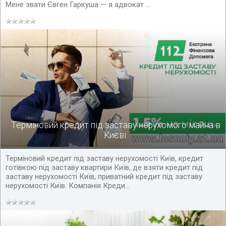
Мене звати Євген Гаркуша — я адвокат ...
Терміновий кредит під заставу нерухомого майна в
Києві.
Терміновий кредит під заставу нерухомості Київ, кредит
готівкою під заставу квартири Київ, де взяти кредит під
заставу нерухомості Київ, приватний кредит під заставу
нерухомості Київ. Компанія Креди...