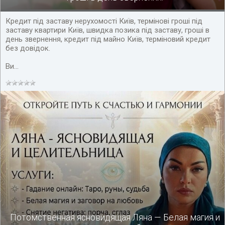
Кредит під заставу нерухомості Київ, термінові гроші під
заставу квартири Київ, швидка позика під заставу, гроші в
день звернення, кредит під майно Київ, терміновий кредит
без довідок.
Ви...
Потомственная ясновидящая Ляна — Белая магия и