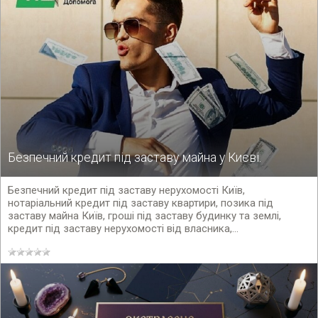
Безпечний кредит під заставу майна у Києві.
Безпечний кредит під заставу нерухомості Київ,
нотаріальний кредит під заставу квартири, позика під
заставу майна Київ, гроші під заставу будинку та землі,
кредит під заставу нерухомості від власника,...