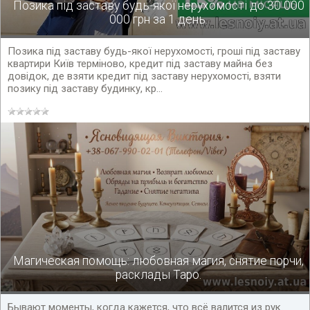
Позика під заставу будь-якої нерухомості до 30 000
000 грн за 1 день.
Позика під заставу будь-якої нерухомості, гроші під заставу
квартири Київ терміново, кредит під заставу майна без
довідок, де взяти кредит під заставу нерухомості, взяти
позику під заставу будинку, кр...
Магическая помощь: любовная магия, снятие порчи,
расклады Таро.
Бывают моменты, когда кажется, что всё валится из рук.