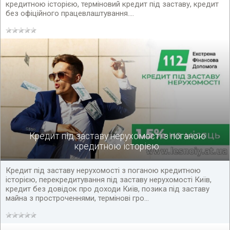
кредитною історією, терміновий кредит під заставу, кредит
без офіційного працевлаштування....
Кредит під заставу нерухомості з поганою
кредитною історією.
Кредит під заставу нерухомості з поганою кредитною
історією, перекредитування під заставу нерухомості Київ,
кредит без довідок про доходи Київ, позика під заставу
майна з простроченнями, термінові гро...